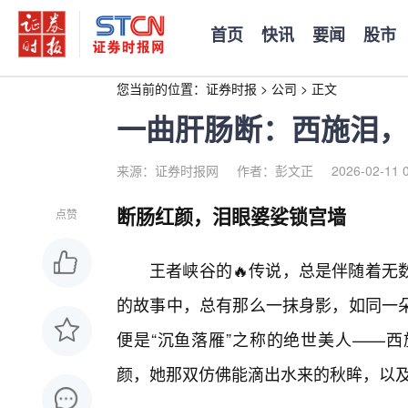
首页
快讯
要闻
股市
您当前的位置：
证券时报
>
公司
>
正文
一曲肝肠断：西施泪，
来源：证券时报网
作者：彭文正
2026-02-11 
断肠红颜，泪眼婆娑锁宫墙
点赞
王者峡谷的🔥传说，总是伴随着无
的故事中，总有那么一抹身影，如同一朵
便是“沉鱼落雁”之称的绝世美人——
颜，她那双仿佛能滴出水来的秋眸，以