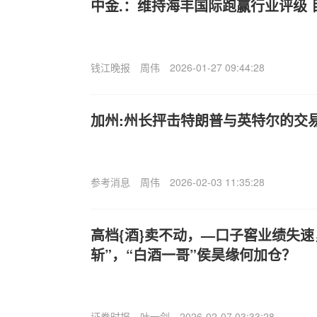
中金.：维持海丰国际跑赢行业评级 
钱江晚报
周伟
2026-01-27 09:44:28
加州:州长抨击特朗普与英特尔的交
参考消息
周伟
2026-02-03 11:35:28
高档{酒}卖不动，—口子窖业绩失速
斩”，“白酒一哥”侯昊缘何加仓？
证券时报
叶一剑
2026-02-07 03:33:28