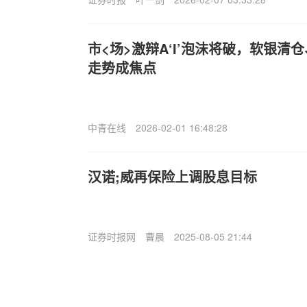
市<场>激辩A‘I’泡沫将破，软银清
走势成焦点
中青在线
2026-02-01 16:48:28
汉诺;威再保险上调股息目标
证券时报网
曹晨
2025-08-05 21:44