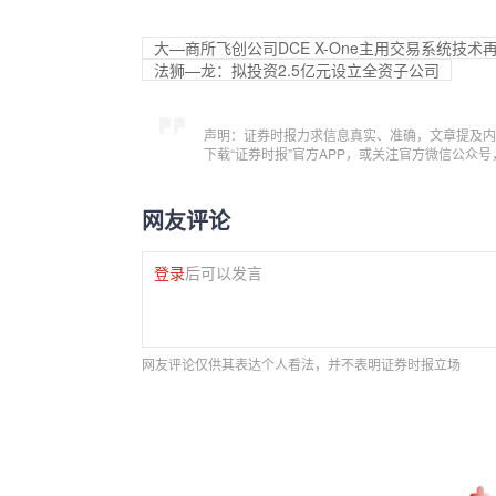
大—商所飞创公司DCE X-One主用交易系统技术
法狮—龙：拟投资2.5亿元设立全资子公司
声明：证券时报力求信息真实、准确，文章提及内
下载“证券时报”官方APP，或关注官方微信公众
网友评论
登录
后可以发言
网友评论仅供其表达个人看法，并不表明证券时报立场