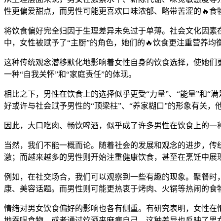
性更偏爱甜点，而男性可能更喜欢口味浓郁、略带苦涩的🔥
将饮食偏好完全归因于生理差异未免过于单薄。社会文化因素在
中，女性被赋予了“主厨”的角色，她们的🔥饮食更注重营养
这种传统观念潜移默化地影响着女性自身的饮食选择，使她们更
一种“自我关怀”和“家庭责任”的体现。
相比之下，男性在饮食上的选择似乎更受“力量”、“能量”和
好或许与社会赋予男性的“顶梁柱”、“养家糊口”的形象有关
因此，大口吃肉、畅饮啤酒，似乎成了许多男性在饮食上的一种
当然，我们不能一概而论。随着社会的发展和观念的进步，传
激；而越来越多的男性则开始注重健康饮食，甚至在烹饪中展
例如，在社交场合，我们可以观察到一些有趣的现象。聚餐时
康、美容话题。而男性则可能更热衷于烤肉、火锅等热闹的食
情绪对男女饮食偏好的影响也各有侧重。有研究表明，女性在
地吞咽食物，或者通过饮酒来麻痹自己。这种差异也反映了男女