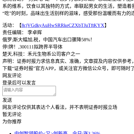
系的维系，饮食以其独特的方式，串联起男女的生活，塑造着
“吃”的时刻，品味出生活别样的滋味，感受那份温暖而有力的
活动：【
8cjVGdkyAuHwSRRkeCZXbTJuTftKYX
】
责任编辑： 李卓辉
俄罗;斯大幅加,税，中国汽车出口骤降58%！
停!牌！,300111拟跨界半导体
楚天,科技：禾元生物系公司客户之一
声明：证券时报力求信息真实、准确，文章提及内容仅供参考
下载“证券时报”官方APP，或关注官方微信公众号，即可随
网友评论
登录
后可以发言
发送
网友评论仅供其表达个人看法，并不表明证券时报立场
暂无评论
为你推荐
中创智领股价<又>创新高，今日:涨3.26%