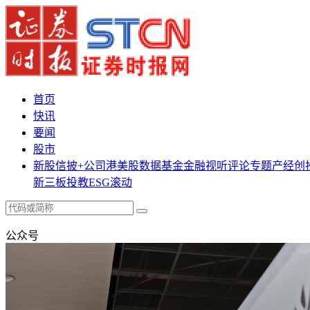
首页
快讯
要闻
股市
新股
信披+
公司
港美股
数据
基金
金融
视听
评论
专题
产经
创
新三板
投教
ESG
滚动
公众号