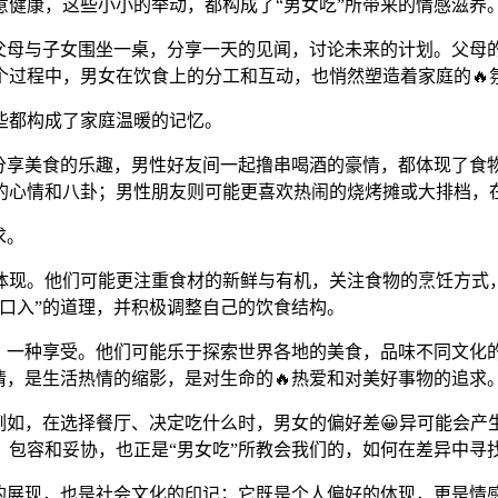
健康，这些小小的举动，都构成了“男女吃”所带来的情感滋养
。父母与子女围坐一桌，分享一天的见闻，讨论未来的计划。父母的
个过程中，男女在饮食上的分工和互动，也悄然塑造着家庭的🔥
些都构成了家庭温暖的记忆。
分享美食的乐趣，男性好友间一起撸串喝酒的豪情，都体现了食物
的心情和八卦；男性朋友则可能更喜欢热闹的烧烤摊或大排档，
求。
体现。他们可能更注重食材的新鲜与有机，关注食物的烹饪方式，
口入”的道理，并积极调整自己的饮食结构。
术，一种享受。他们可能乐于探索世界各地的美食，品味不同文化
情，是生活热情的缩影，是对生命的🔥热爱和对美好事物的追求
例如，在选择餐厅、决定吃什么时，男女的偏好差😀异可能会
包容和妥协，也正是“男女吃”所教会我们的，如何在差异中寻
能的展现，也是社会文化的印记；它既是个人偏好的体现，更是情