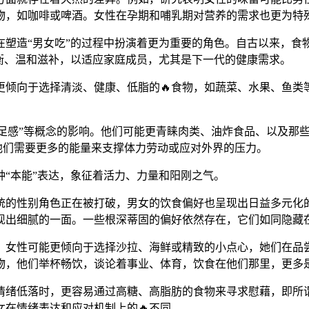
食物，如咖啡或啤酒。女性在孕期和哺乳期对营养的需求也更为特
塑造“男女吃”的过程中扮演着更为重要的角色。自古以来，食
均衡、温和滋补，以适应家庭成员，尤其是下一代的健康需求。
倾向于选择清淡、健康、低脂的🔥食物，如蔬菜、水果、鱼类等
“满足感”等概念的影响。他们可能更青睐肉类、油炸食品、以及
，他们需要更多的能量来支撑体力劳动或应对外界的压力。
“本能”表达，象征着活力、力量和阳刚之气。
统的性别角色正在被打破，男女的饮食偏好也呈现出日益多元化
现出细腻的一面。一些根深蒂固的偏好依然存在，它们如同隐藏
，女性可能更倾向于选择沙拉、海鲜或精致的小点心，她们在品
物，他们举杯畅饮，谈论着事业、体育，饮食在他们那里，更多
情绪低落时，更容易通过高糖、高脂肪的食物来寻求慰藉，即所谓
在情绪表达和应对机制上的🔥不同。