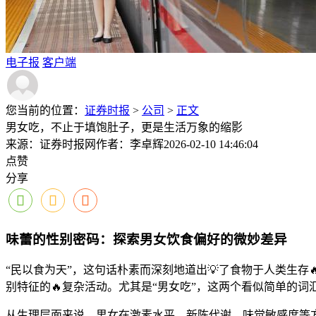
电子报
客户端
您当前的位置：
证券时报
>
公司
>
正文
男女吃，不止于填饱肚子，更是生活万象的缩影
来源：证券时报网
作者：李卓辉
2026-02-10 14:46:04
点赞
分享
味蕾的性别密码：探索男女饮食偏好的微妙差异
“民以食为天”，这句话朴素而深刻地道出💡了食物于人类生
别特征的🔥复杂活动。尤其是“男女吃”，这两个看似简单的
从生理层面来说，男女在激素水平、新陈代谢、味觉敏感度等