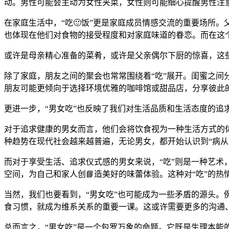
动。男性可能会主动为女性夹菜，女性则可能细心提醒男性注意
在家庭生活中，“吃🙂饭”更是家庭成员情感交流的重要场所
也体现在他们对食物的接受程度和对家庭味道的眷恋。而在这
或许是母亲精心准备的菜肴，或许是父亲偶尔下厨的惊喜，这
除了家庭，朋友之间的聚会也常常围绕着“吃”展开。闺蜜之间
朋友可能更倾向于选择环境优雅的咖啡馆或甜品店，分享彼此
更进一步，“男女吃”也反映了我们对生活品质和生活态度的追
对于追求健康的男女而言，他们会将饮食视为一种生活方式的
种趋势在现代社会越来越普遍，无论男女，都开始认识到“病从
而对于享受生活、追求仪式感的男女来说，“吃”则是一种艺
空间，为自己和家人创📘造美好的味蕾体验。这种对“吃”的热
当然，我们也要看到，“男女吃”也可能成为一些矛盾的源头。
食习惯，就成为维系关系的重要一课。这或许需要更多的沟通、
总而言之，“男女吃”是一个包罗万象的命题。它既是生理本