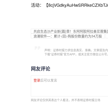
活动：【
8cjVGdkyAuHwSRRkeCZXbTJ
共启生态沙产业新{篇}章！东阿阿胶阿拉善苁蓉集
浪潮软件—：累计<回>购股份数量约为34万股
声明：证券时报力求信息真实、准确，文章提及内
下载“证券时报”官方APP，或关注官方微信公众
网友评论
登录
后可以发言
网友评论仅供其表达个人看法，并不表明证券时报立场