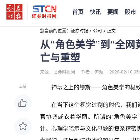
首页
快讯
要闻
股市
您当前的位置：
证券时报
>
公司
>
正文
从“角色美学”到“全
亡与重塑
来源：证券时报网
作者：何频
2026-02-10 05
神坛之上的缪斯——角色美学的极
点赞
在当下这个视觉过剩的时代，我们谈
官协调或衣着华丽。所谓的“角色美学”（Cha
计、心理学暗示与文化母题的复杂精密