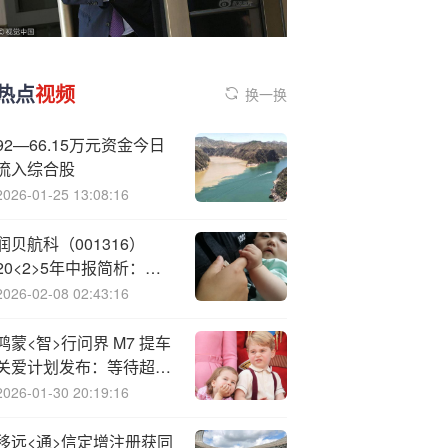
热点
视频
换一换
92—66.15万元资金今日
流入综合股
2026-01-25 13:08:16
润贝航科（001316）
20<2>5年中报简析：营
收净利润同比双双增长，
2026-02-08 02:43:16
盈利能力上升
鸿蒙<智>行问界 M7 提车
关爱计划发布：等待超
70 自然日，每天补贴
2026-01-30 20:19:16
200 元
移远<通>信定增注册获同