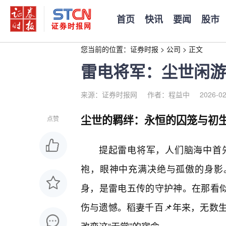
首页
快讯
要闻
股市
您当前的位置：
证券时报
>
公司
>
正文
雷电将军：尘世闲游
来源：证券时报网
作者：程益中
2026-02
尘世的羁绊：永恒的囚笼与初
点赞
提起雷电将军，人们脑海中首
袍，眼神中充满决绝与孤傲的身影。
身，是雷电五传的守护神。在那看似
伤与遗憾。稻妻千百📌年来，无数