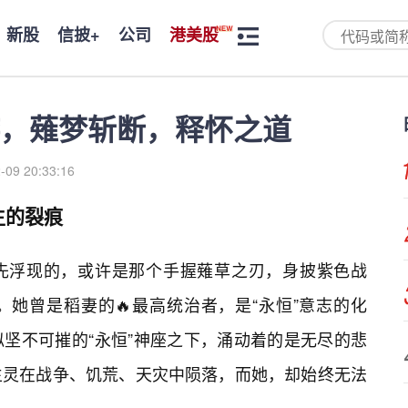
新股
信披+
公司
港美股
，薙梦斩断，释怀之道
-09 20:33:16
生的裂痕
先浮现的，或许是那个手握薙草之刃，身披紫色战
她曾是稻妻的🔥最高统治者，是“永恒”意志的化
坚不可摧的“永恒”神座之下，涌动着的是无尽的悲
生灵在战争、饥荒、天灾中陨落，而她，却始终无法