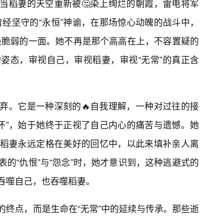
，当稻妻的天空重新被🤔染上绚烂的朝霞，雷电将军
曾经坚守的“永恒”神谕，在那场惊心动魄的战斗中，
最脆弱的一面。她不再是那个高高在上，不容置疑的
的姿态，审视自己，审视稻妻，审视“无常”的真正含
放弃。它是一种深刻的🔥自我理解，一种对过往的接
怀”，始于她终于正视了自己内心的痛苦与遗憾。她
将稻妻永远定格在美好的回忆中，以此来填补亲人离
表的“仇恨”与“怨念”时，她才意识到，这种逃避式的
终吞噬自己，也吞噬稻妻。
的终点，而是生命在“无常”中的延续与传承。那些逝