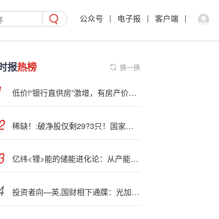
公众号
电子报
客户端
时报
热榜
换一换
低价!“银行直供房”激增，有房产价格低于市价25%
稀缺！:破净股仅剩29?3只！国家队持有+绩优+高股息+低价全名单来了！
亿纬<锂>能的储能进化论：从产能竞赛到规则重构的“场景突围”
投资者向—英,国财相下通牒：光加税不够！必须砍支出拯救公共财政