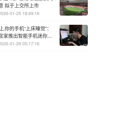
意 拟于上交所上市
2026-01-25 18:49:16
让,你的手机“上床睡觉”：
宜家推出智能手机迷你
床，“睡”满七天就送代金
2026-01-29 05:17:16
券