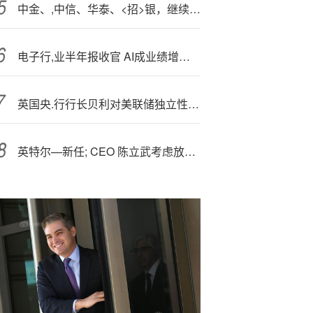
中金、,中信、华泰、<招>银，继续包揽「IPO保荐人」前四 - 香港上市中介机构排行榜(过去两年：截至2025年6月)
电子行,业半年报收官 AI成业绩增长核心引擎
英国央.行行长贝利对美联储独立性面临的威胁表示 “高度担忧”
英特尔—新任; CEO 陈立武考虑放弃 18A 制造工艺