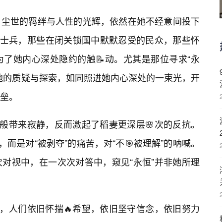
，尘世的羁绊与人性的光辉，依然在她不经意间投下
的士兵，那些在闭关锁国中默默忍受的民众，那些怀
了她内心深处隐约的触📝动。尤其是那位寻求“永
他的质疑与探索，如同照进她内心深处的一束光，开
垒。
愿般带来寂静，反而激起了稻妻更深层🌸次的反抗。
，而是对“被剥夺”的痛苦，对“不🎯被理解”的呐喊。
对视中，在一次次对答中，窥见“永恒”并非她所理
中，人们依旧怀揣🔥希望，依旧坚守信念，依旧努力