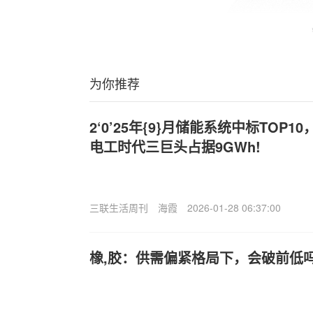
为你推荐
2‘0’25年{9}月储能系统中标TOP1
电工时代三巨头占据9GWh!
三联生活周刊
海霞
2026-01-28 06:37:00
橡,胶：供需偏紧格局下，会破前低