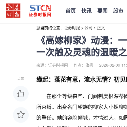
首页
快讯
要闻
股市
您当前的位置：
证券时报
>
公司
>
正文
《高嫁柳家》动漫：一
一次触及灵魂的温暖之
来源：证券时报网
作者：海霞
2026-02-09 11
缘起：落花有意，流水无情？初见
点赞
在那个等级森严、门阀制度根深蒂固
所束缚。出身名门望族的柳家大小姐柳
的重任。她的容貌倾城，才情过人，如