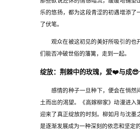
那些欲说还休的情感暗流，缓缓地铺垫
乐的悠扬，都为这段青涩的初遇增添了
了伏笔。
观众在被这初见的美好所吸引的也
们能否冲破世俗的藩篱，走到一起。
绽放：荆棘中的玫瑰，爱❤️与成
感情的种子一旦种下，便会在悄然
土而出的渴望。《高嫁柳家》动漫进入
迎来了真正绽放的时刻。柳如月与沈墨
是逐渐发展成为一种深刻的依恋和坚定