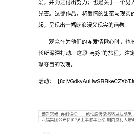
爱，并为之付出努力；也是关于一个男
光芒。这部作品，将爱情的甜蜜与现实
起，呈现出一幅既浪漫又现实的画卷。
观众在为他们的🔥爱情揪心时，也
长所深深打动。这段“高嫁”的旅程，注
璨夺目的玫瑰。
活动：【
8cjVGdkyAuHwSRRkeCZXbTJ
创新突破, 再创佳绩——凯伦股份战略转型迎硕果
六福集团公布{2}02,6上半财年业绩 期内溢利大增44