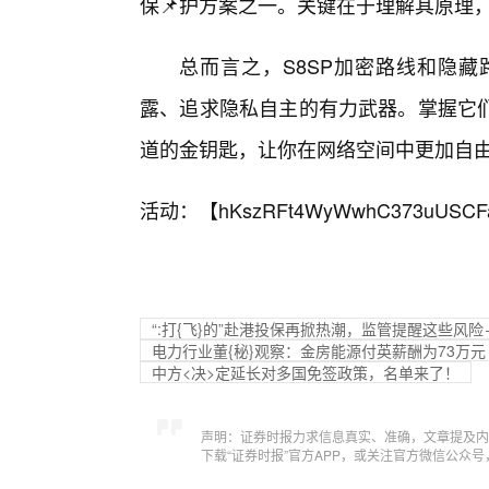
保📌护方案之一。关键在于理解其原理
总而言之，S8SP加密路线和隐
露、追求隐私自主的有力武器。掌握它
道的金钥匙，让你在网络空间中更加自
活动：【
hKszRFt4WyWwhC373uUSCF
“:打{飞}的”赴港投保再掀热潮，监管提醒这些风险
电力行业董{秘}观察：金房能源付英薪酬为73万元 
中方<决>定延长对多国免签政策，名单来了！
声明：证券时报力求信息真实、准确，文章提及内
下载“证券时报”官方APP，或关注官方微信公众