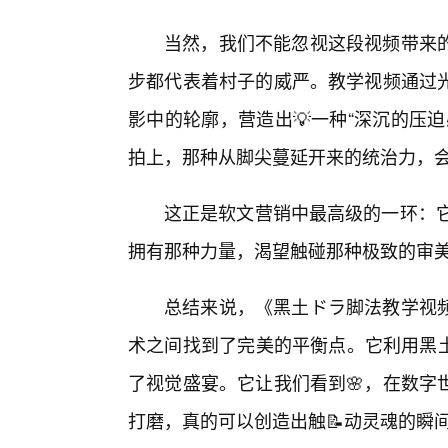
当然，我们不能忽视这段视频带来
步都代表着村子的威严。教学视频通过
影中的轮廓，营造出💡一种“深沉的压
拍上，那种从脚尖蔓延开来的统治力，
这正是软文营销中最高级的一环：它
拥有那种力量，渴望触碰那种极致的审
总结来说，《黑土ドラ脚法教学视
术之间找到了完美的平衡点。它利用黑土
了视觉盛宴。它让我们看到🌸，在数字
打磨，真的可以创造出触📝动灵魂的瞬