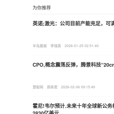
为你推荐
英诺;激光：公司目前产能充足，可
半岛晨报
李瑞英
2026-01-25 02:51:40
CPO,概念震荡反弹，腾景科技“20c
慧聪网
周轶君
2026-02-06 09:15:40
霍尼!韦尔预计.未来十年全球新公务机
2830亿美元