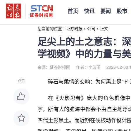
首页
快讯
要闻
股市
您当前的位置：
证券时报
>
公司
>
正文
足尖上的土之意志：深
学视频》中的力量与美
来源：证券时报网
作者：李瑞英
2026-02-08 
碎石与柔情的交响：为何黑土是“ド
点赞
在《火影忍者》庞大的角色群像中
字，所有人的脑海中都会不由自主地浮
四代土影黑土。而近期在硬核动作设计圈