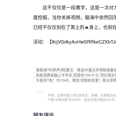
这不仅仅是一段教学，这是一次对力
度挖掘。当你关掉视频，脑海中依然回
已经不仅仅刻在了黑土的🔥身上，也刻
活动：【
8cjVGdkyAuHwSRRkeCZXbTJ
美联储?利率声{明}要点：降息25基点并将结束量
蚂蚁消费金融上半年实,现营收100.41亿 同比增长67
牛股突?发！301040，筹划:控制权变更！周五停
声明：证券时报力求信息真实、准确，文章提及内
下载“证券时报”官方APP，或关注官方微信公众
网友评论