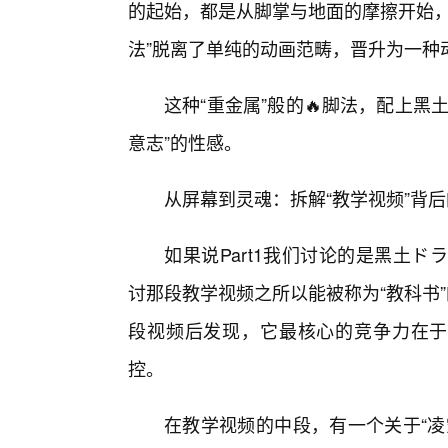
的起始，都是从脚掌与地面的摩擦开始，
法”脱离了单纯的动画范畴，晋升为一种
这种“重金属”般的🔥脚法，配上
意志”的性感。
从屏幕到灵魂：拆解“教学视频”背
如果说Part1我们讨论的是黑土ドラ
讨那段教学视频之所以能被称为“教科书
段视频后发现，它最核心的竞争力在于其对“
控。
在教学视频的中段，有一个关于“凌