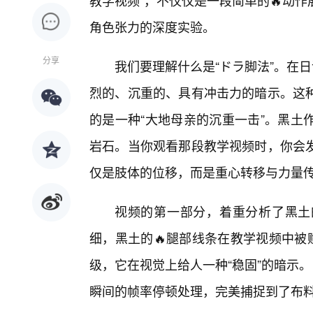
教学视频”，不仅仅是一段简单的🔥动
角色张力的深度实验。
分享
我们要理解什么是“ドラ脚法”。在
烈的、沉重的、具有冲击力的暗示。这
的是一种“大地母亲的沉重一击”。黑土
岩石。当你观看那段教学视频时，你会
仅是肢体的位移，而是重心转移与力量
视频的第一部分，着重分析了黑土
细，黑土的🔥腿部线条在教学视频中被
级，它在视觉上给人一种“稳固”的暗示。
瞬间的帧率停顿处理，完美捕捉到了布