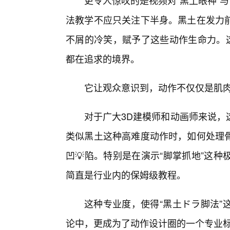
更令人惊叹的是视频对“黑土眼神”与
法教学不应只关注下半身。黑土在发力
不屑的冷笑，赋予了这些动作生命力。这
都在追求的境界。
它让观众意识到，动作不仅仅是肌
对于广大3D建模师和动画师来说，
类似黑土这种高难度动作时，如何处理
凹💡陷。特别是在演示“脚掌抓地”这
简直是行业内的保姆级教程。
这种专业度，使得“黑土ドラ脚法”
论中，更成为了动作设计圈的一个专业