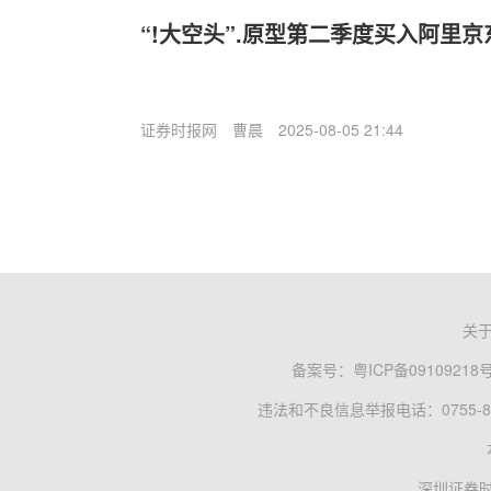
“!大空头”.原型第二季度买入阿里
证券时报网
曹晨
2025-08-05 21:44
关
备案号：
粤ICP备09109218
违法和不良信息举报电话：0755-83
深圳证券