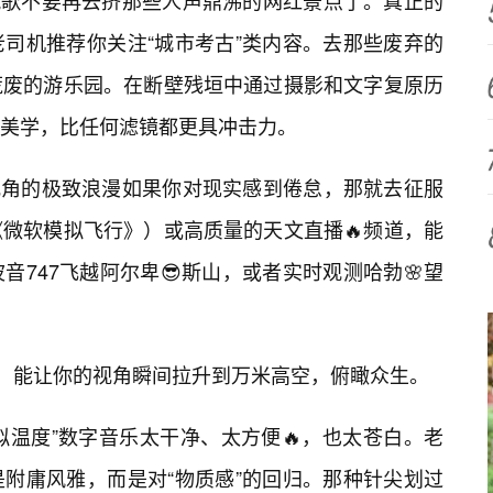
挽歌不要再去挤那些人声鼎沸的网红景点了。真正的
老司机推荐你关注“城市考古”类内容。去那些废弃的
荒废的游乐园。在断壁残垣中通过摄影和文字复原历
美学，比任何滤镜都更具冲击力。
视角的极致浪漫如果你对现实感到倦怠，那就去征服
微软模拟飞行》）或高质量的天文直播🔥频道，能
音747飞越阿尔卑😎斯山，或者实时观测哈勃🌸望
”，能让你的视角瞬间拉升到万米高空，俯瞰众生。
拟温度”数字音乐太干净、太方便🔥，也太苍白。老
附庸风雅，而是对“物质感”的回归。那种针尖划过