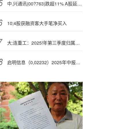
中.兴通讯(00?763)跌超11% A股延续昨日跌势 前三季增收不增利
10;4股获融资客大手笔净买入
大:连重工：2025!年第三季度归属于上市公司股东的净利润同比增长46.83%
启明信息（0,02232）2025年中报简析：营收净利润同比双双增长，盈利能力上升