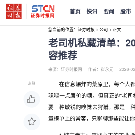
首页
快讯
要闻
股市
您当前的位置：
证券时报
>
公司
>
正文
老司机私藏清单：2
容推荐
来源：证券时报网
作者：崔永元
2026-02
在信息爆炸的荒原里，每个人都
点赞
魂喂一点廉价的糖。但真正的“老司
要一种敏锐的嗅觉去狩猎。那是一
量榜单上的常客，只聊聊那些能让你产