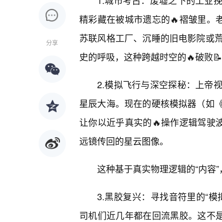
1.城市考古：废墟之下的工业
精彩藏在被城市遗忘的🔥褶皱里。
苏联风格工厂、沉睡的旧电影院或
分享
史的呼吸，这种跨越时空的🔥破败
2.模拟飞行与深空探秘：上帝
星辰大海。现在的硬核模拟器（如《
让你以近乎真实的🔥操作逻辑驾驶波
远镜传回的星云图像。
这种基于真实物理逻辑的“内容
3.黑胶复兴：寻找音符里的“模
司机们近几年都在回流黑胶。这不是