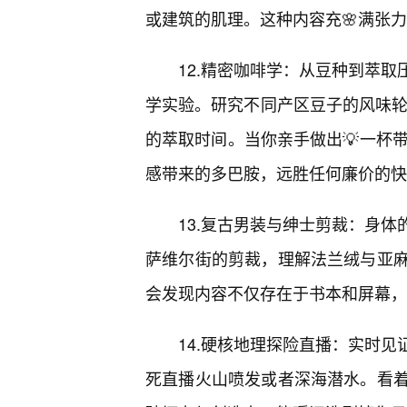
或建筑的肌理。这种内容充🌸满张
12.精密咖啡学：从豆种到萃
学实验。研究不同产区豆子的风味轮
的萃取时间。当你亲手做出💡一杯带
感带来的多巴胺，远胜任何廉价的快
13.复古男装与绅士剪裁：身
萨维尔街的剪裁，理解法兰绒与亚
会发现内容不仅存在于书本和屏幕，
14.硬核地理探险直播：实时
死直播火山喷发或者深海潜水。看