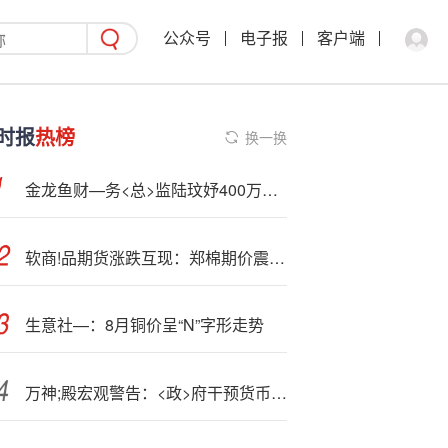
公众号
电子报
客户端
时报
热榜
换一换
金龙鱼财—务<总>监陆玟妤400万位列第四，股价同期微跌2%，营收下降5% | 上海地区上市公司CFO薪酬榜单
软商!品期货涨跌互现：郑棉期价震荡反弹，纸浆走势依旧承压
生意社—：8月铜价呈“N”字形走势
万神;殿宏观警告：<政>府干预货币政策贻害深远 特朗普施压美联储早有历史先例