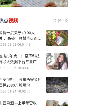
热点
视频
换一换
金价一度失守40.00大
关,，高盛：短暂洗盘而
已！
2026-02-02 06:01:46
连!续5年第一！星环科技
蝉联大数据平台专业厂商
市场份额第一！
2026-02-05 19:30:46
西安!银行：股东西安金控
质押2680万股股份
2026-01-24 18:02:46
山西汾酒—上半年营收