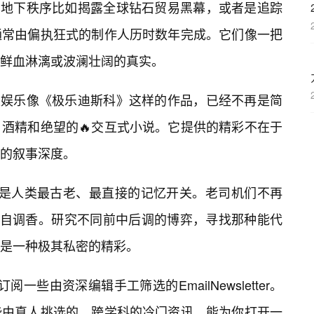
的地下秩序比如揭露全球钻石贸易黑幕，或者是追踪
通常由偏执狂式的制作人历时数年完成。它们像一把
鲜血淋漓或波澜壮阔的真实。
是娱乐像《极乐迪斯科》这样的作品，已经不再是简
酒精和绝望的🔥交互式小说。它提供的精彩不在于
走的叙事深度。
嗅觉是人类最古老、最直接的记忆开关。老司机们不再
或自调香。研究不同前中后调的博弈，寻找那种能代
是一种极其私密的精彩。
阅一些由资深编辑手工筛选的EmailNewsletter。
些由真人挑选的、跨学科的冷门资讯，能为你打开一