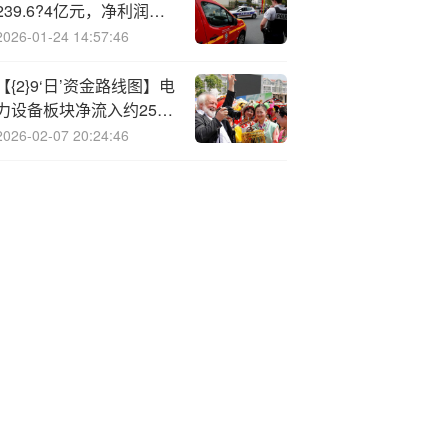
239.6?4亿元，净利润增
长1.13%
2026-01-24 14:57:46
【{2}9‘日’资金路线图】电
力设备板块净流入约259
亿元居首 龙虎榜机构抢筹
2026-02-07 20:24:46
多股