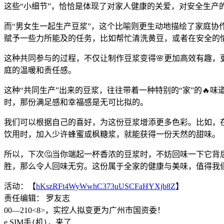
这些“小细节”，恰恰是体现了对家人健康的关爱，对安全生产
而“男女生一起生产豆浆”，这个比喻则更生动地描绘了家庭协
赋予一些力所能及的任务，比如帮忙清洗黄豆，或者在安全的
这种共同参与的过程，不仅让制作豆浆变得🌸更加高效有趣，
庭的温暖和责任感。
这种“共同生产”出来的豆浆，往往带着一种特别的“家”的
时，那份满足感和幸福感是无可比拟的。
我们可以根据自己的喜好，为这份豆浆增添更多色彩。比如，
饮用时，加入少许蜂蜜或枫糖浆，就能获得一份天然的甜味。
所以，下次🤔当你端起一杯香浓的豆浆时，不妨回味一下它背
胜，那么令人回味无穷。这份属于全家的健康与美味，值得我
活动：【
hKszRFt4WyWwhC373uUSCFaHYXjb8Z
】
责任编辑： 罗友志
00—210<8>，实控人拟变更为广州市国资委！
e,SIM手{机}，来了