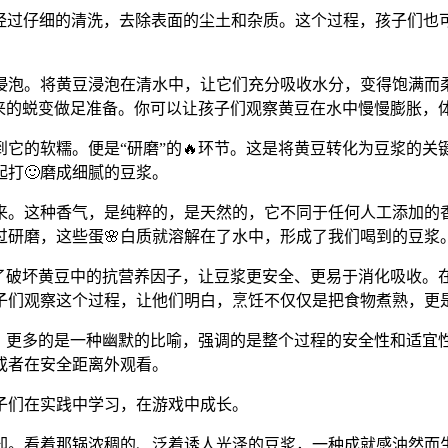
要经过仔细的清洗，去除表面的尘土和杂质。这个过程，孩子们
浸泡。将黄豆浸泡在清水中，让它们充分吸收水分，变得饱满而
来的蜕变做足准备。你可以让孩子们观察黄豆在水中慢慢膨胀，体
它的软糯。便是“研磨”的🔥环节。这是将黄豆转化为豆浆的
打🙂磨成细腻的豆浆。
开来。这种香气，是纯粹的，是天然的，它不同于任何人工添加的
过研磨，这些蛋🌸白质就溶解在了水中，形成了我们喝到的豆浆
了破坏黄豆中的抗营养因子，让豆浆更安全、更易于消化吸收。在
子们观察这个过程，让他们明白，烹饪不仅仅是把食物煮熟，更
中，更多的是一种幽默的比喻，强调的是整个过程的安全性和适宜
或者在安全距离外观看。
子们在实践中学习，在游戏中成长。
却。看着那锅浓稠的、泛着诱人光泽的豆浆，一种成就感油然而