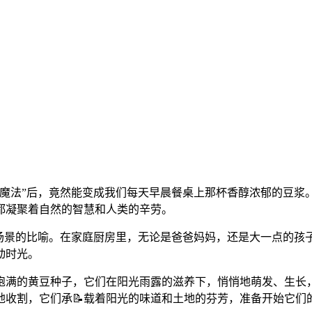
魔法”后，竟然能变成我们每天早晨餐桌上那杯香醇浓郁的豆浆
都凝聚着自然的智慧和人类的辛劳。
化场景的比喻。在家庭厨房里，无论是爸爸妈妈，还是大一点的孩
动时光。
饱满的黄豆种子，它们在阳光雨露的滋养下，悄悄地萌发、生长
收割，它们承📝载着阳光的味道和土地的芬芳，准备开始它们的