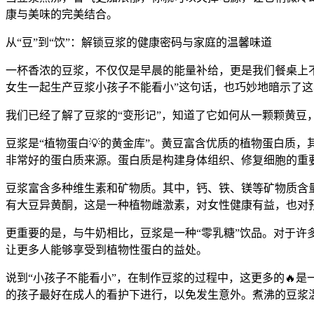
康与美味的完美结合。
从“豆”到“饮”：解锁豆浆的健康密码与家庭的温馨味道
一杯香浓的豆浆，不仅仅是早晨的能量补给，更是我们餐桌上不
女生一起生产豆浆小孩子不能看小”这句话，也巧妙地暗示了
我们已经了解了豆浆的“变形记”，知道了它如何从一颗颗黄
豆浆是“植物蛋白💡的黄金库”。黄豆富含优质的植物蛋白质
非常好的蛋白质来源。蛋白质是构建身体组织、修复细胞的重
豆浆富含多种维生素和矿物质。其中，钙、铁、镁等矿物质含
有大豆异黄酮，这是一种植物雌激素，对女性健康有益，也对
更重要的是，与牛奶相比，豆浆是一种“零乳糖”饮品。对于
让更多人能够享受到植物性蛋白的益处。
说到“小孩子不能看小”，在制作豆浆的过程中，这更多的🔥
的孩子最好在成人的看护下进行，以免发生意外。煮沸的豆浆