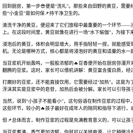
回到厨房，第一步😎便是“洗礼”。那些来自田野的黄豆，需
些“小金豆”是如何保📌持干净卫生的。
清洗干净的黄豆，便迎来了它们旅程中最重要的一个环节——
上。在这段时间里，黄豆就像在进行一场“水下瑜伽”，为接下
浸泡后的黄豆，体积会明显增大，用手指轻轻一捏，就能感受到
机。无论是哪种方式，核心都是将浸泡好的黄豆和适量的水一起
当豆浆机开始轰鸣，一股股浓郁的🔥豆香便开始在厨房弥漫
翻腾的豆浆。这时，家长可以借机讲解：黄豆富含蛋白质，经
打磨好的豆浆，还不能直接饮用，它需要经过“加热”。这是为
浮沫其实是豆浆中的皂苷，加热后会被分解。家长可以引导孩
当然，说到“小孩子不能看小”，这句俗语在制作豆浆的过程
这些环节，较小的🔥孩子最好在成年人的陪同和指导下进行，
但📌总体而言，制作豆浆的过程是充满教育意义的，可以让孩
当豆浆煮沸，香气更加浓郁，你就可以关掉电源，让它稍微冷