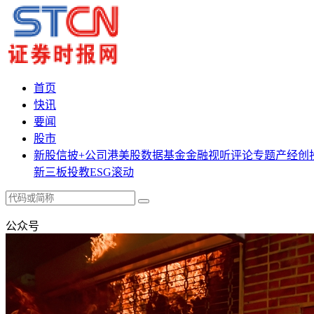
首页
快讯
要闻
股市
新股
信披+
公司
港美股
数据
基金
金融
视听
评论
专题
产经
创
新三板
投教
ESG
滚动
公众号