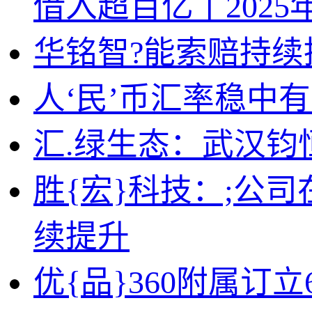
借入超百亿丨2025年
华铭智?能索赔持续
人‘民’币汇率稳中
汇.绿生态：武汉钧恒2
胜{宏}科技：;公
续提升
优{品}360附属订