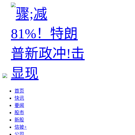
首页
快讯
要闻
股市
新股
信披+
公司