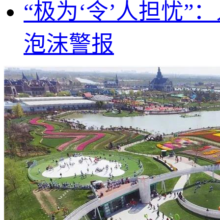
“极为‘令’人担忧
泡沫警报