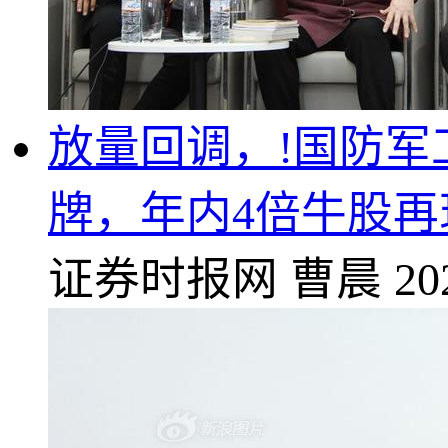
放量回调，!国防军
牌，年内4倍牛股再
证券时报网
曹晨
20