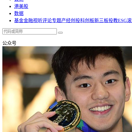
港美股
数据
基金
金融
视听
评论
专题
产经
创投
科创板
新三板
投教
ESG
滚
公众号