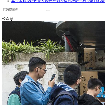
基金
金融
视听
评论
专题
产经
创投
科创板
新三板
投教
ESG
滚
公众号