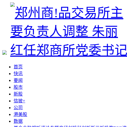
首页
快讯
要闻
股市
新股
信披+
公司
港美股
数据