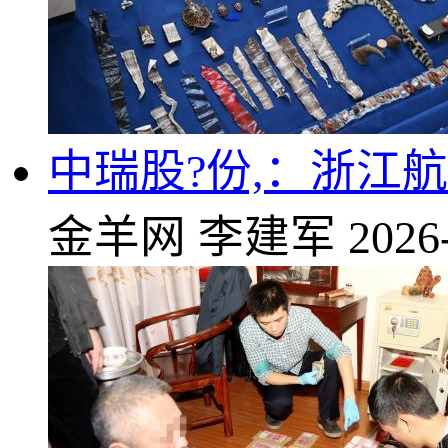
中瑞股?份,：浙江
金羊网
李建军
2026