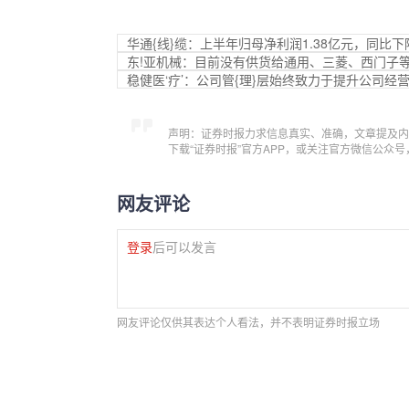
华通{线}缆：上半年归母净利润1.38亿元，同比下降2
东!亚机械：目前没有供货给通用、三菱、西门子
稳健医‘疗’：公司管{理}层始终致力于提升公司经
声明：证券时报力求信息真实、准确，文章提及内
下载“证券时报”官方APP，或关注官方微信公众
网友评论
登录
后可以发言
网友评论仅供其表达个人看法，并不表明证券时报立场