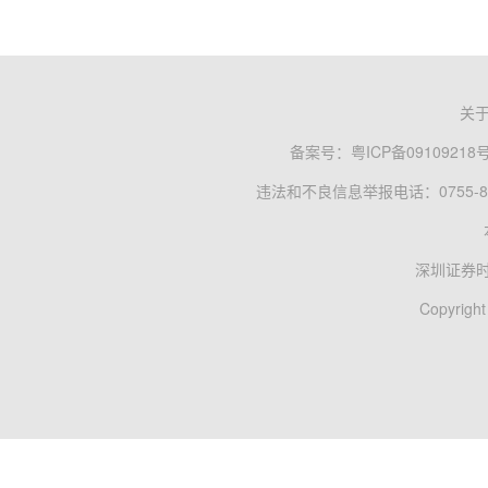
关
备案号：
粤ICP备09109218
违法和不良信息举报电话：0755-83
深圳证券
Copyright