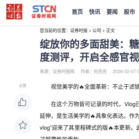
首页
快讯
要闻
股市
您当前的位置：
证券时报
>
公司
>
正文
绽放你的多面甜美：糖
度测评，开启全感官视
来源：证券时报网
作者：何亮亮
2026-02-07 
视觉美学的🔥全面革新：不止于滤
点赞
在这个万物皆可记录的时代，Vlog
延伸，是生活美学的🔥具象化表达。作
vlog”迎来了其里程碑式的版🔥本更