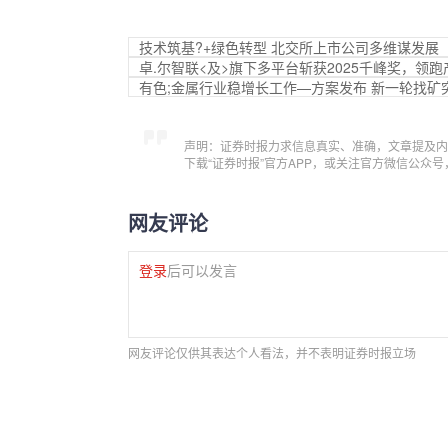
技术筑基?+绿色转型 北交所上市公司多维谋发展
卓.尔智联<及>旗下多平台斩获2025千峰奖，领
有色;金属行业稳增长工作—方案发布 新一轮找矿
声明：证券时报力求信息真实、准确，文章提及内
下载“证券时报”官方APP，或关注官方微信公众
网友评论
登录
后可以发言
网友评论仅供其表达个人看法，并不表明证券时报立场