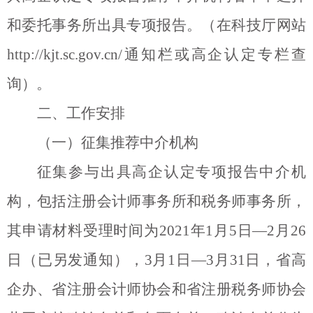
和委托事务所出具专项报告。（在科技厅网站
http://kjt.sc.gov.cn/
通知栏或高企认定专栏查
询）。
二、工作安排
（一）征集推荐中介机构
征集参与出具高企认定专项报告中介机
构，包括注册会计师事务所和税务师事务所，
其申请材料受理时间为
2021
年
1
月
5
日
—2
月
26
日（已另发通知），
3
月
1
日
—3
月
31
日，省高
企办、省注册会计师协会和省注册税务师协会