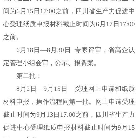
间为
6
月
15
日
17:00
之前，四川省生产力促进中
心受理纸质申报材料截止时间为
6
月
17
日
17:00
之前。
6
月
18
日
—8
月
30
日
专家评审，省高企认
定管理小组会审，公示、报备案。
第二批：
8
月
2
日
—9
月
15
日
受理网上申请和纸质
材料申报，操作流程同第一批。网上申请受理
截止时间为
9
月
13
日
17:00
之前，四川省生产力
促进中心受理纸质申报材料截止时间为
9
月
15