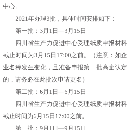
中心。
2021
年办理
3
批，具体时间安排如下：
第一批：
3
月
1
日
—3
月
15
日
四川省生产力促进中心受理纸质申报材料
截止时间为
3
月
15
日
17:00
之前。（注意：如企
业名称发生变化，且准备申报第一批高企认定
的，请务必在此批次申请更名）
第二批：
6
月
1
日
—6
月
15
日
四川省生产力促进中心受理纸质申报材料
截止时间为
6
月
15
日
17:00
之前。
第三批：
9
月
1
日
—9
月
15
日